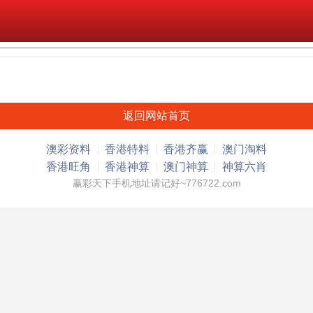
返回网站首页
澳彩资料
香港特料
香港齐赢
澳门淘料
香港旺角
香港神算
澳门神算
神算六肖
赢彩天下手机地址请记好~776722.com