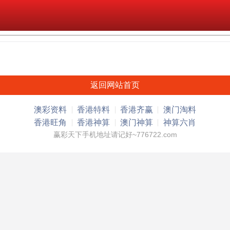
返回网站首页
澳彩资料
香港特料
香港齐赢
澳门淘料
香港旺角
香港神算
澳门神算
神算六肖
赢彩天下手机地址请记好~776722.com