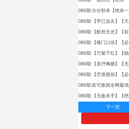
086期:分分秒杀【绝杀
086期:【早已远去】【
086期:【黯然无光】【
086期:【楼门口排】【
086期:【万紫千红】【
086期:【直抒胸臆】【
086期:【空港股份】【
086期:富可敌国全网最
086期:【无敌杀手】【
下一页