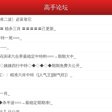
高手论坛
精准二波〗必富靠它
〓〓 稳杀三肖 〓〓〓〓〓己更新_
平特一尾===_
---_
24码演译六合界最稳定中特料===→期期大中_
◇◆◇姨姨四行中特◇◆◇◆◇◆期期免费大公开_
宝〉〉精准六肖中特《[人气王][财气旺]》_
一肖_
◆杀半波===→最稳定期期准!_
一头】已公开_