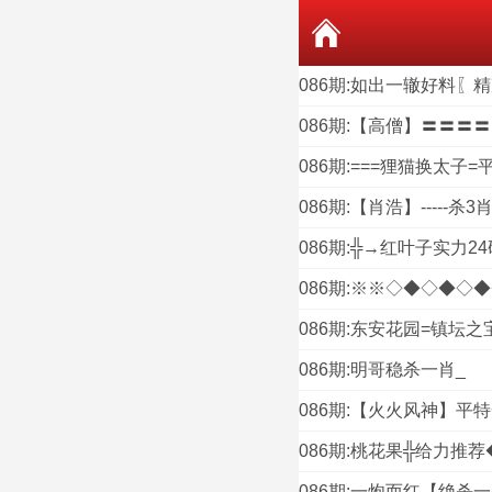
086期:如出一辙好料〖
086期:【高僧】〓〓〓
086期:===狸猫换太子=
086期:【肖浩】-----杀3肖--
086期:╬→红叶子实力
086期:※※◇◆◇◆
086期:东安花园=镇坛之
086期:明哥稳杀一肖_
086期:【火火风神】平特
086期:桃花果╬给力推荐
086期:一炮而红【绝杀