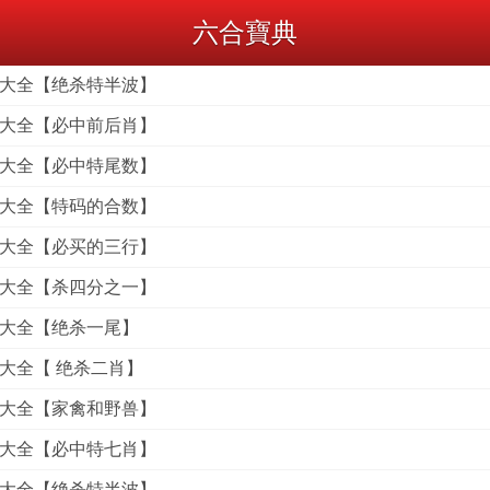
六合寶典
料大全【绝杀特半波】
料大全【必中前后肖】
料大全【必中特尾数】
料大全【特码的合数】
料大全【必买的三行】
料大全【杀四分之一】
料大全【绝杀一尾】
料大全【 绝杀二肖】
料大全【家禽和野兽】
料大全【必中特七肖】
料大全【绝杀特半波】