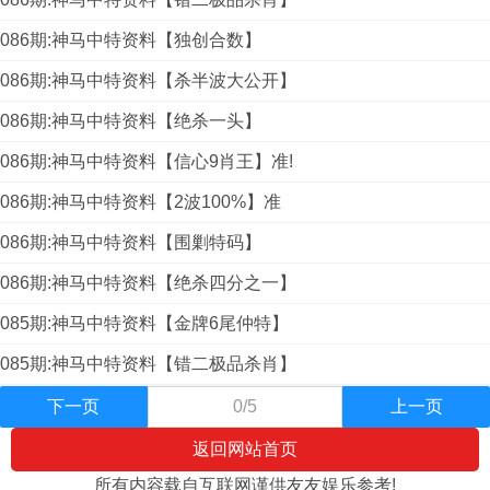
086期:神马中特资料【独创合数】
086期:神马中特资料【杀半波大公开】
086期:神马中特资料【绝杀一头】
086期:神马中特资料【信心9肖王】准!
086期:神马中特资料【2波100%】准
086期:神马中特资料【围剿特码】
086期:神马中特资料【绝杀四分之一】
085期:神马中特资料【金牌6尾仲特】
085期:神马中特资料【错二极品杀肖】
下一页
0/5
上一页
返回网站首页
所有内容载自互联网谨供友友娱乐参考!