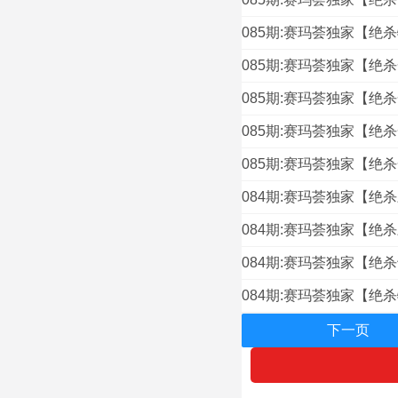
085期:赛玛荟独家【绝
085期:赛玛荟独家【绝
085期:赛玛荟独家【绝
085期:赛玛荟独家【绝
085期:赛玛荟独家【绝
084期:赛玛荟独家【绝
084期:赛玛荟独家【绝
084期:赛玛荟独家【绝
084期:赛玛荟独家【绝
下一页