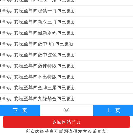
086期:彩坛至尊◤稳禁一肖◥已更新
085期:彩坛至尊◤新杀三肖◥已更新
085期:彩坛至尊◤最新杀码◥已更新
085期:彩坛至尊◤必中9肖◥已更新
085期:彩坛至尊◤必中波色◥已更新
085期:彩坛至尊◤必仲特段◥已更新
085期:彩坛至尊◤不出特版◥已更新
085期:彩坛至尊◤金牌三尾◥已更新
085期:彩坛至尊◤九陇禁合◥已更新
下一页
0/6
上一页
返回网站首页
所有内容载自互联网谨供友友娱乐参考!