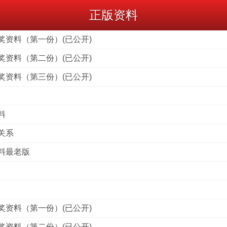
正版资料
奖资料（第一份）(已公开)
奖资料（第二份）(已公开)
奖资料（第三份）(已公开)
料
关系
资料最老版
奖资料（第一份）(已公开)
奖资料（第二份）(已公开)