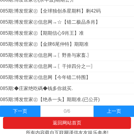
085期:博发世家㊣【全球独创杀星期料】剩42码
085期:博发世家㊣信息网→☆【错二极品杀肖】
085期:博发世家㊣【期期信心9肖王】准
085期:博发世家㊣【金牌6尾仲特】期期准
085期:博发世家㊣信息网→〖野兽与家畜.〗
085期:博发世家㊣信息网→〖干掉四分之一〗
085期:博发世家㊣信息网【今年错二特围】
085期:◆庄家绝吃碼◆钱多你就买.
085期:博发世家㊣【绝杀一头】期期准.(已公开)
下一页
0/6
上一页
返回网站首页
所有内容载自互联网谨供友友娱乐参考!