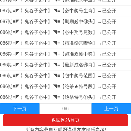
087期≡◤〖鬼谷子必中〗◥≡【必中奖号生肖】→已公开
087期≡◤〖鬼谷子必中〗◥≡【期期必中③头】→已公开
086期≡◤〖鬼谷子必中〗◥≡【必中奖号尾数】→已公开
086期≡◤〖鬼谷子必中〗◥≡【精准⑨宫噤物】→已公开
086期≡◤〖鬼谷子必中〗◥≡【超准双波中奖】→已公开
086期≡◤〖鬼谷子必中〗◥≡【最新成名⑥肖】→已公开
086期≡◤〖鬼谷子必中〗◥≡【包中奖号范围】→已公开
086期≡◤〖鬼谷子必中〗◥≡【绝杀★特号段】→已公开
086期≡◤〖鬼谷子必中〗◥≡【绝杀特号①头】→已公开
下一页
0/6
上一页
返回网站首页
所有内容载自互联网谨供友友娱乐参考!