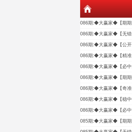
086期:◆大赢家◆【期
086期:◆大赢家◆【无
086期:◆大赢家◆【公
086期:◆大赢家◆【精
086期:◆大赢家◆【必
086期:◆大赢家◆【期
086期:◆大赢家◆【奇
086期:◆大赢家◆【稳
086期:◆大赢家◆【必
085期:◆大赢家◆【期
085期:◆大赢家◆【无