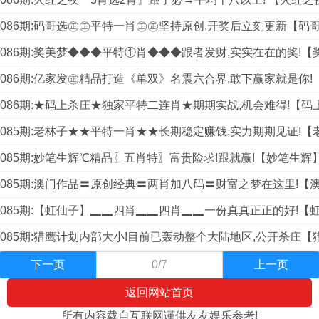
086期:码哥选㊣㊣平特一肖㊣㊣坚持原创,开奖后立刻更新【码
086期:奖美梦◆◆◆平特①肖◆◆◆跟者发财,实实在在的奖!【
086期:亿家发㊣精品打造《单双》名震六合界,敢下赢家就是你!
086期:★码上杀庄★独家平特二连肖★期期实战,机会难得!【码
085期:老林子★★平特一肖★★长期稳定赚钱,实力期期见证!【
085期:妙笔生辉℃精品〖五肖特〗富贵险求!跟就赢!【妙笔生辉
085期:澳门作品〓原创经典〓两肖加八码〓财富之梦在这里!【
085期:【虹仙子】▂▂四肖▂▂四肖▂▂一份真真正正的好!【
085期:猎鹰计划内部大小!目前已轰动整个大陆地区,公开杀庄【
下一页
0/7
上一页
返回网站首页
所有内容载自互联网谨供友友娱乐参考!