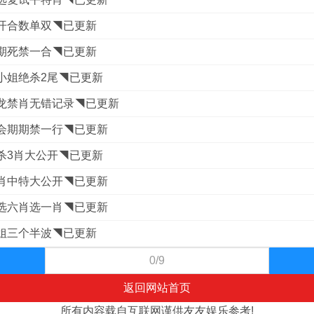
公开合数单双◥已更新
每期死禁一合◥已更新
白小姐绝杀2尾◥已更新
九龙禁肖无错记录◥已更新
马会期期禁一行◥已更新
新杀3肖大公开◥已更新
九肖中特大公开◥已更新
精选六肖选一肖◥已更新
白姐三个半波◥已更新
0/9
返回网站首页
所有内容载自互联网谨供友友娱乐参考!