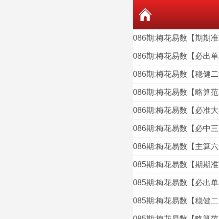
086期:梅花易数【期期
086期:梅花易数【必出
086期:梅花易数【稳健
086期:梅花易数【略算
086期:梅花易数【必准
086期:梅花易数【必中
086期:梅花易数【主算
085期:梅花易数【期期
085期:梅花易数【必出
085期:梅花易数【稳健
085期:梅花易数【略算