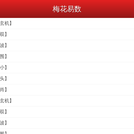
梅花易数
准玄机】
单双】
二波】
范围】
大小】
三头】
六肖】
准玄机】
单双】
二波】
范围】