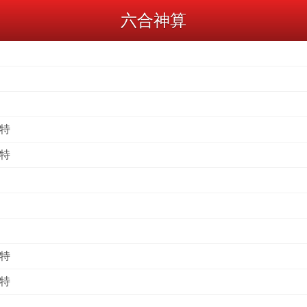
六合神算
平特
中特
平特
中特