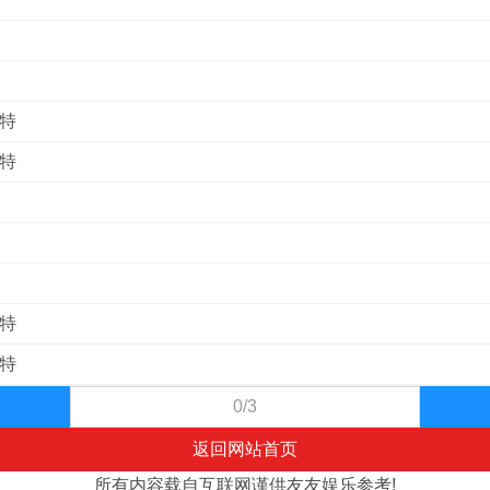
平特
中特
平特
中特
0/3
返回网站首页
所有内容载自互联网谨供友友娱乐参考!