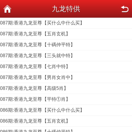
九龙特供
087期:香港九龙至尊【买什么中什么买】
087期:香港九龙至尊【五肖玄机】
087期:香港九龙至尊【十碼仲平特】
087期:香港九龙至尊【三头就中特】
087期:香港九龙至尊【七肖中特】
087期:香港九龙至尊【男肖女肖中】
087期:香港九龙至尊【高级5肖】
087期:香港九龙至尊【平特①肖】
086期:香港九龙至尊【买什么中什么买】
086期:香港九龙至尊【五肖玄机】
086期:香港九龙至尊【十碼仲平特】