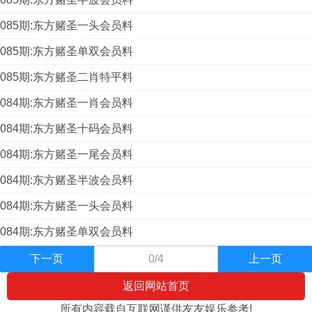
085期:东方赌圣一头会员料
085期:东方赌圣单双会员料
085期:东方赌圣二肖特平料
084期:东方赌圣一肖会员料
084期:东方赌圣十码会员料
084期:东方赌圣一尾会员料
084期:东方赌圣半波会员料
084期:东方赌圣一头会员料
084期:东方赌圣单双会员料
下一页
0/4
上一页
返回网站首页
所有内容载自互联网谨供友友娱乐参考!