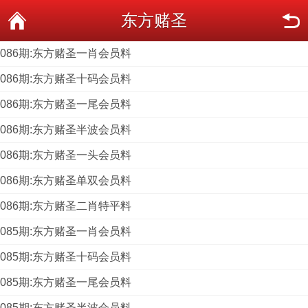
东方赌圣
086期:东方赌圣一肖会员料
086期:东方赌圣十码会员料
086期:东方赌圣一尾会员料
086期:东方赌圣半波会员料
086期:东方赌圣一头会员料
086期:东方赌圣单双会员料
086期:东方赌圣二肖特平料
085期:东方赌圣一肖会员料
085期:东方赌圣十码会员料
085期:东方赌圣一尾会员料
085期:东方赌圣半波会员料