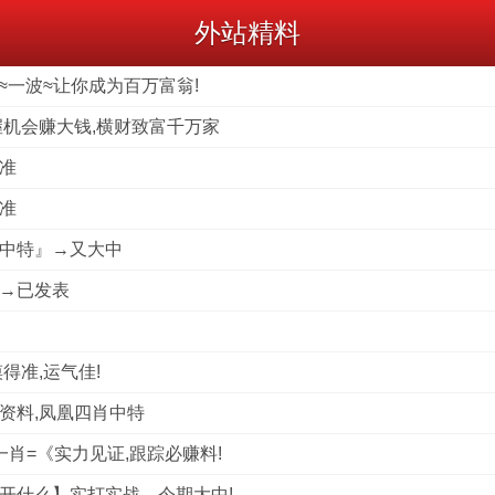
外站精料
╬≈一波≈让你成为百万富翁!
□握机会赚大钱,横财致富千万家
特准
特准
肖中特』→又大中
】→已发表
摸得准,运气佳!
幕资料,凤凰四肖中特
一肖=《实力见证,跟踪必赚料!
么开什么】实打实战←今期大中!