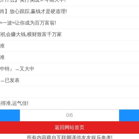
⒋肖】放心跟踪,赢钱才是硬道理!
╬≈一波≈让你成为百万富翁!
□握机会赚大钱,横财致富千万家
特准
特准
肖中特』→又大中
】→已发表
摸得准,运气佳!
0/6
返回网站首页
所有内容载自互联网谨供友友娱乐参考!