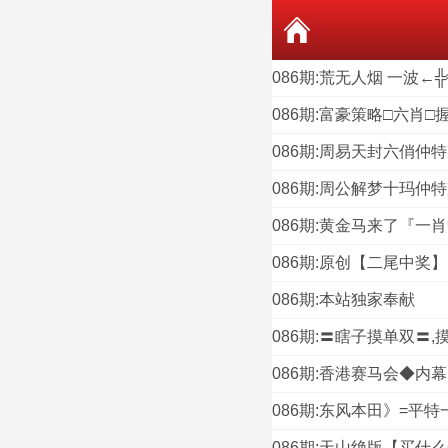
086期:荒无人烟 一波←
086期:富豪策略□六肖
086期:周易天封六俏仲
086期:周公解梦十玛仲
086期:黄金马来了『一
086期:原创【二尾中奖
086期:本站独家奉献
086期:〓瞎子摸单双〓,
086期:香港赛马会◆内
086期:东风本田》=平特
086期:天山绝版【买什