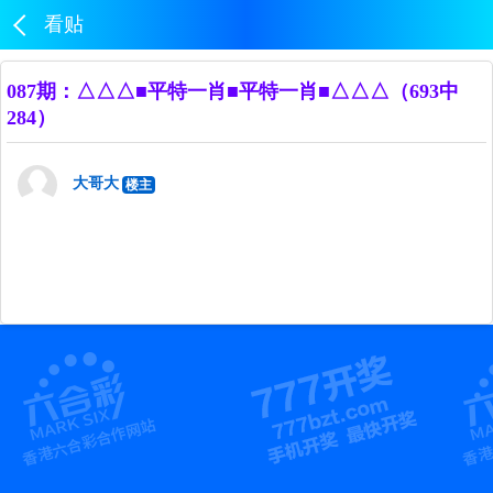
看贴
087期：△△△■平特一肖■平特一肖■△△△（693中
284）
大哥大
楼主