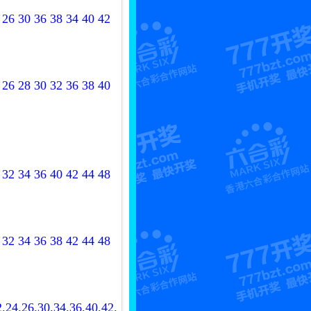
 26 30 36 38 34 40 42
 26 28 30 32 36 38 40
 32 34 36 40 42 44 48
 32 34 36 38 42 44 48
2.24.26.30.34.36.40.42.