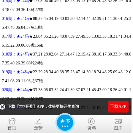
015期：★24码
★17.08.04.40.49.11.02.25.05.13.19.48.20.43.32.26.29.16.4
4.18.07.09.36.15马22错
016期：★24码
★08.27.45.34.19.40.03.30.42.14.44.32.39.21.11.36.01.25.3
5.47.48.06.04.37兔13错
017期：★24码
★23.04.36.21.26.48.07.39.27.49.35.13.03.33.18.31.41.34.4
6.15.22.09.06.05虎15ok
018期：★24码
★37.21.28.02.04.27.14.47.12.15.42.38.10.17.30.33.34.48.0
7.35.40.26.39.08蛇24错
019期：★24码
★22.29.28.34.40.38.35.23.47.14.30.18.24.48.25.09.43.12.0
7.41.08.20.11.03龙37错
020期：★24码
★33.38.06.03.32.24.41.39.37.07.21.45.43.09.18.26.49.01.1
7.12.40.30.35.04鼠05错
下载【777开奖】APP，体验更快开奖查询
下载APP
021期：★24码
★02.48.45.30.20.11.24.25.10.23.42.07.05.34.18.16.29.01.3
8.08.06.37.27.28猪06ok
022期：★24码
★40.24.02.33.42.21.05.19.17.22.44.16.48.12.08.20.41.27.1
首页
走势
资料
图库