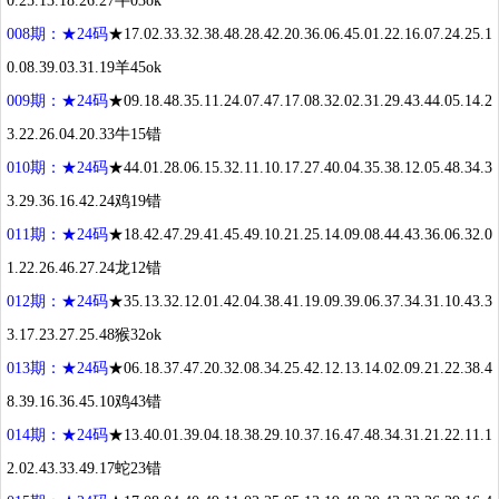
0.25.13.18.26.27牛03ok
008期：★24码
★17.02.33.32.38.48.28.42.20.36.06.45.01.22.16.07.24.25.1
0.08.39.03.31.19羊45ok
009期：★24码
★09.18.48.35.11.24.07.47.17.08.32.02.31.29.43.44.05.14.2
3.22.26.04.20.33牛15错
010期：★24码
★44.01.28.06.15.32.11.10.17.27.40.04.35.38.12.05.48.34.3
3.29.36.16.42.24鸡19错
011期：★24码
★18.42.47.29.41.45.49.10.21.25.14.09.08.44.43.36.06.32.0
1.22.26.46.27.24龙12错
012期：★24码
★35.13.32.12.01.42.04.38.41.19.09.39.06.37.34.31.10.43.3
3.17.23.27.25.48猴32ok
013期：★24码
★06.18.37.47.20.32.08.34.25.42.12.13.14.02.09.21.22.38.4
8.39.16.36.45.10鸡43错
014期：★24码
★13.40.01.39.04.18.38.29.10.37.16.47.48.34.31.21.22.11.1
2.02.43.33.49.17蛇23错