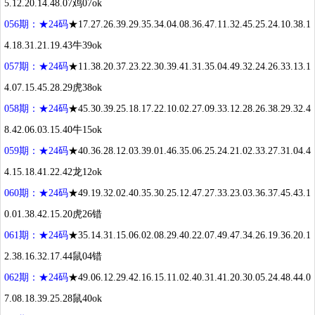
5.12.20.14.48.07鸡07ok
056期：★24码
★17.27.26.39.29.35.34.04.08.36.47.11.32.45.25.24.10.38.1
4.18.31.21.19.43牛39ok
057期：★24码
★11.38.20.37.23.22.30.39.41.31.35.04.49.32.24.26.33.13.1
4.07.15.45.28.29虎38ok
058期：★24码
★45.30.39.25.18.17.22.10.02.27.09.33.12.28.26.38.29.32.4
8.42.06.03.15.40牛15ok
059期：★24码
★40.36.28.12.03.39.01.46.35.06.25.24.21.02.33.27.31.04.4
4.15.18.41.22.42龙12ok
060期：★24码
★49.19.32.02.40.35.30.25.12.47.27.33.23.03.36.37.45.43.1
0.01.38.42.15.20虎26错
061期：★24码
★35.14.31.15.06.02.08.29.40.22.07.49.47.34.26.19.36.20.1
2.38.16.32.17.44鼠04错
062期：★24码
★49.06.12.29.42.16.15.11.02.40.31.41.20.30.05.24.48.44.0
7.08.18.39.25.28鼠40ok