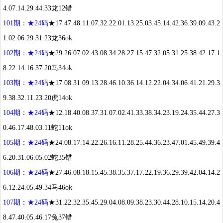
4.07.14.29.44.33龙12错
101期：★24码
★17.47.48.11.07.32.22.01.13.25.03.45.14.42.36.39.09.43.2
1.02.06.29.31.23龙36ok
102期：★24码
★29.26.07.02.43.08.34.28.27.15.47.32.05.31.25.38.42.17.1
8.22.14.16.37.20马34ok
103期：★24码
★17.08.31.09.13.28.46.10.36.14.12.22.04.34.06.41.21.29.3
9.38.32.11.23.20虎14ok
104期：★24码
★12.18.40.08.37.31.07.02.41.33.38.34.23.19.24.35.44.27.3
0.46.17.48.03.11蛇11ok
105期：★24码
★24.08.17.14.22.26.16.11.28.25.44.36.23.47.01.45.49.39.4
6.20.31.06.05.02蛇35错
106期：★24码
★27.46.08.18.15.45.38.35.37.17.22.19.36.29.39.42.04.14.2
6.12.24.05.49.34马46ok
107期：★24码
★31.22.32.35.45.29.04.08.09.38.23.30.44.28.10.15.14.20.4
8.47.40.05.46.17兔37错