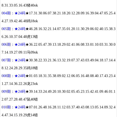
8.31.33.05.16.43猪40ok
004期：★24码
★17.31.30.06.07.38.21.18.20.12.28.09.16.39.04.47.05.25.4
4.27.19.42.46.48鸡18ok
005期：★24码
★46.28.16.32.21.14.07.35.01.20.11.30.29.06.02.40.15.38.3
6.26.10.37.04.48虎13错
006期：★24码
★36.22.05.47.39.13.18.29.02.41.06.08.33.01.10.03.31.30.0
7.14.19.27.09.11马09ok
007期：★24码
★30.38.22.33.21.36.13.32.19.07.37.43.03.49.04.18.17.14.4
8.12.24.28.29.35鸡18错
008期：★24码
★01.03.18.31.35.38.09.02.12.06.05.16.48.08.40.17.43.23.4
1.27.14.36.22.26龙23ok
009期：★24码
★39.14.33.24.49.20.10.30.02.05.45.23.15.42.41.09.46.01.1
2.07.27.28.48.47鼠40错
010期：★24码
★07.01.26.48.16.28.11.12.03.37.40.43.08.13.05.14.09.32.4
4.47.34.15.19.29虎14错