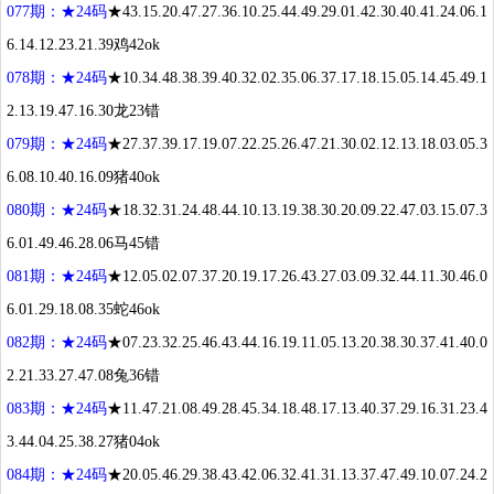
077期：★24码
★43.15.20.47.27.36.10.25.44.49.29.01.42.30.40.41.24.06.1
6.14.12.23.21.39鸡42ok
078期：★24码
★10.34.48.38.39.40.32.02.35.06.37.17.18.15.05.14.45.49.1
2.13.19.47.16.30龙23错
079期：★24码
★27.37.39.17.19.07.22.25.26.47.21.30.02.12.13.18.03.05.3
6.08.10.40.16.09猪40ok
080期：★24码
★18.32.31.24.48.44.10.13.19.38.30.20.09.22.47.03.15.07.3
6.01.49.46.28.06马45错
081期：★24码
★12.05.02.07.37.20.19.17.26.43.27.03.09.32.44.11.30.46.0
6.01.29.18.08.35蛇46ok
082期：★24码
★07.23.32.25.46.43.44.16.19.11.05.13.20.38.30.37.41.40.0
2.21.33.27.47.08兔36错
083期：★24码
★11.47.21.08.49.28.45.34.18.48.17.13.40.37.29.16.31.23.4
3.44.04.25.38.27猪04ok
084期：★24码
★20.05.46.29.38.43.42.06.32.41.31.13.37.47.49.10.07.24.2