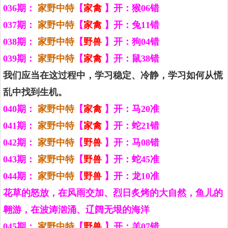
036期：
家野中特
【
家禽
】开：猴06错
037期：
家野中特
【
家禽
】开：兔11错
038期：
家野中特
【
野兽
】开：狗04错
039期：
家野中特
【
家禽
】开：鼠38错
我们应当在这过程中，学习稳定、冷静，学习如何从慌
乱中找到生机。
040期：
家野中特
【
家禽
】开：马20准
041期：
家野中特
【
家禽
】开：蛇21错
042期：
家野中特
【
野兽
】开：马08错
043期：
家野中特
【
野兽
】开：蛇45准
044期：
家野中特
【
野兽
】开：龙10准
花草的怒放，在风雨交加、烈日炙烤的大自然，鱼儿的
翱游，在波涛汹涌、辽阔无垠的海洋
045期：
家野中特
【
野兽
】开：羊07错