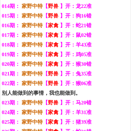
014期：
家野中特
【
野兽
】开：龙22准
015期：
家野中特
【
野兽
】开：狗16错
016期：
家野中特
【
家禽
】开：蛇21错
017期：
家野中特
【
家禽
】开：鼠02错
018期：
家野中特
【
家禽
】开：羊43准
019期：
家野中特
【
家禽
】开：鸡05准
020期：
家野中特
【
家禽
】开：猴30错
021期：
家野中特
【
野兽
】开：兔35准
022期：
家野中特
【
野兽
】开：猴06准
别人能做到的事情，我也能做到。
023期：
家野中特
【
野兽
】开：马20错
024期：
家野中特
【
家禽
】开：羊31准
025期：
家野中特
【
家禽
】开：猪39准