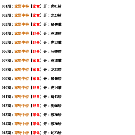
001期：
家野中特
【
家禽
】开：虎01错
002期：
家野中特
【
家禽
】开：龙23错
003期：
家野中特
【
家禽
】开：猪40准
004期：
家野中特
【
野兽
】开：鸡18错
005期：
家野中特
【
野兽
】开：虎13准
006期：
家野中特
【
野兽
】开：马09错
007期：
家野中特
【
家禽
】开：鸡18准
008期：
家野中特
【
家禽
】开：龙23错
009期：
家野中特
【
家禽
】开：鼠40错
010期：
家野中特
【
野兽
】开：虎14准
011期：
家野中特
【
野兽
】开：鸡43错
012期：
家野中特
【
野兽
】开：狗06错
013期：
家野中特
【
家禽
】开：猴20错
014期：
家野中特
【
家禽
】开：猴20错
015期：
家野中特
【
家禽
】开：蛇23错