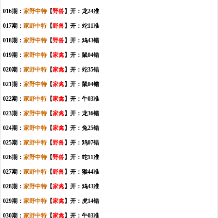
016期：
家野中特
【
野兽
】开：龙24准
017期：
家野中特
【
野兽
】开：蛇11准
018期：
家野中特
【
野兽
】开：鸡43错
019期：
家野中特
【
家禽
】开：鼠04错
020期：
家野中特
【
家禽
】开：蛇35错
021期：
家野中特
【
家禽
】开：鼠04错
022期：
家野中特
【
家禽
】开：牛03准
023期：
家野中特
【
家禽
】开：龙36错
024期：
家野中特
【
家禽
】开：兔25错
025期：
家野中特
【
野兽
】开：鸡07错
026期：
家野中特
【
野兽
】开：蛇11准
027期：
家野中特
【
野兽
】开：猴44准
028期：
家野中特
【
家禽
】开：鸡43准
029期：
家野中特
【
家禽
】开：虎14错
030期：
家野中特
【
家禽
】开：牛03准