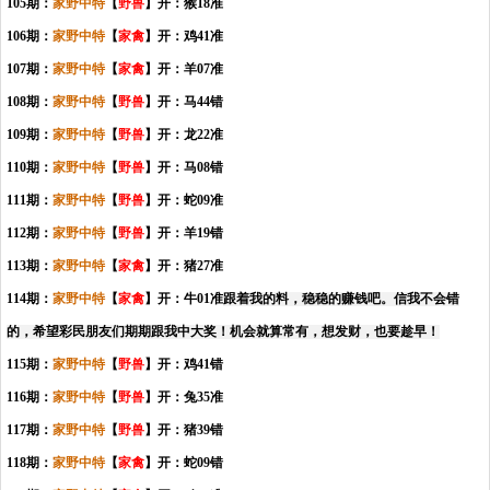
105期：
家野中特
【
野兽
】开：猴18准
106期：
家野中特
【
家禽
】开：鸡41准
107期：
家野中特
【
家禽
】开：羊07准
108期：
家野中特
【
野兽
】开：马44错
109期：
家野中特
【
野兽
】开：龙22准
110期：
家野中特
【
野兽
】开：马08错
111期：
家野中特
【
野兽
】开：蛇09准
112期：
家野中特
【
野兽
】开：羊19错
113期：
家野中特
【
家禽
】开：猪27准
114期：
家野中特
【
家禽
】开：牛01准
跟着我的料，稳稳的赚钱吧。信我不会错
的，希望彩民朋友们期期跟我中大奖！机会就算常有，想发财，也要趁早！
115期：
家野中特
【
野兽
】开：鸡41错
116期：
家野中特
【
野兽
】开：兔35准
117期：
家野中特
【
野兽
】开：猪39错
118期：
家野中特
【
家禽
】开：蛇09错