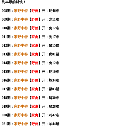
到丰厚的财钱！
008期：
家野中特
【
野兽
】开：蛇46准
009期：
家野中特
【
野兽
】开：龙11准
010期：
家野中特
【
野兽
】开：兔12准
011期：
家野中特
【
家禽
】开：狗17准
012期：
家野中特
【
家禽
】开：鼠15错
013期：
家野中特
【
家禽
】开：虎01错
014期：
家野中特
【
野兽
】开：兔12准
015期：
家野中特
【
野兽
】开：蛇10准
016期：
家野中特
【
野兽
】开：蛇34准
017期：
家野中特
【
家禽
】开：鼠03错
018期：
家野中特
【
家禽
】开：鸡30准
019期：
家野中特
【
家禽
】开：猪28准
020期：
家野中特
【
家禽
】开：鸡42准
021期：
家野中特
【
野兽
】开：羊44错