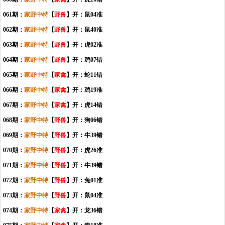
061期：
家野中特
【
野兽
】开：鼠04准
062期：
家野中特
【
野兽
】开：鼠40准
063期：
家野中特
【
野兽
】开：虎02准
064期：
家野中特
【
野兽
】开：鸡07错
065期：
家野中特
【
家禽
】开：蛇11错
066期：
家野中特
【
家禽
】开：鸡19准
067期：
家野中特
【
家禽
】开：虎14错
068期：
家野中特
【
野兽
】开：狗06错
069期：
家野中特
【
野兽
】开：牛39错
070期：
家野中特
【
野兽
】开：虎26准
071期：
家野中特
【
野兽
】开：牛39错
072期：
家野中特
【
野兽
】开：兔01准
073期：
家野中特
【
野兽
】开：鼠04准
074期：
家野中特
【
家禽
】开：龙36错