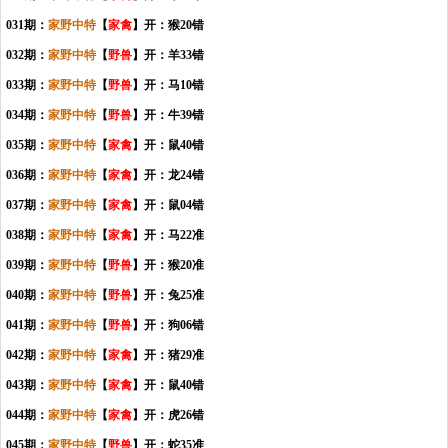
031期：
家野中特
【
家禽
】开：猴20错
032期：
家野中特
【
野兽
】开：羊33错
033期：
家野中特
【
野兽
】开：马10错
034期：
家野中特
【
野兽
】开：牛39错
035期：
家野中特
【
家禽
】开：鼠40错
036期：
家野中特
【
家禽
】开：龙24错
037期：
家野中特
【
家禽
】开：鼠04错
038期：
家野中特
【
家禽
】开：马22准
039期：
家野中特
【
野兽
】开：猴20准
040期：
家野中特
【
野兽
】开：兔25准
041期：
家野中特
【
野兽
】开：狗06错
042期：
家野中特
【
家禽
】开：猪29准
043期：
家野中特
【
家禽
】开：鼠40错
044期：
家野中特
【
家禽
】开：虎26错
045期：
家野中特
【
野兽
】开：蛇35准