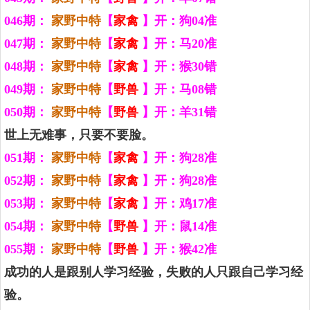
046期：
家野中特
【
家禽
】开：狗04准
047期：
家野中特
【
家禽
】开：马20准
048期：
家野中特
【
家禽
】开：猴30错
049期：
家野中特
【
野兽
】开：马08错
050期：
家野中特
【
野兽
】开：羊31错
世上无难事，只要不要脸。
051期：
家野中特
【
家禽
】开：狗28准
052期：
家野中特
【
家禽
】开：狗28准
053期：
家野中特
【
家禽
】开：鸡17准
054期：
家野中特
【
野兽
】开：鼠14准
055期：
家野中特
【
野兽
】开：猴42准
成功的人是跟别人学习经验，失败的人只跟自己学习经
验。