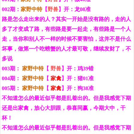
002期：
家野中特
【
野兽
】开：龙08准
路是怎么走出来的人？其实一开始是没有路的，走的人
多了才变成了路，有些路是要一起走，有些路是一个人
走，当你和别人不一样的时候不要害怕，这并不是什么
坏事，做第一个吃螃蟹的人才最可敬，继续发财了，不
多说
003期：
家野中特
【
野兽
】开：鸡39错
004期：
家野中特
【
家禽
】开：猪01准
005期：
家野中特
【
家禽
】开：狗38准
不知道怎么的最近似乎都是乱着出的。但是我感觉下期
还是出家禽，放心大胆跟，恭喜同赢，今期大中，干
杯！
不知道怎么的最近似乎都是乱着出的。但是我感觉下期