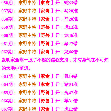
056期：
家野中特
【
家禽
】开：蛇33错
057期：
家野中特
【
家禽
】开：马20准
058期：
家野中特
【
家禽
】开：马20准
059期：
家野中特
【
野兽
】开：虎12准
060期：
家野中特
【
野兽
】开：龙46准
061期：
家野中特
【
野兽
】开：猪27错
062期：
家野中特
【
家禽
】开：龙46错
发明家全靠一股了不起的信心支持，才有勇气在不可知
的天地中前进。
063期：
家野中特
【
家禽
】开：鼠14错
064期：
家野中特
【
家禽
】开：猪03准
065期：
家野中特
【
野兽
】开：兔47准
066期：
家野中特
【
野兽
】开：羊31错
067期：
家野中特
【
家禽
】开：虎12错