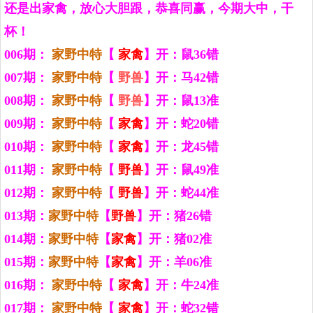
还是出家禽，放心大胆跟，恭喜同赢，今期大中，干
杯！
006期：
家野中特
【
家禽
】开：鼠36错
007期：
家野中特
【
野兽
】开：马42错
008期：
家野中特
【
野兽
】开：鼠13准
009期：
家野中特
【
家禽
】开：蛇20错
010期：
家野中特
【
家禽
】开：龙45错
011期：
家野中特
【
野兽
】开：鼠49准
012期：
家野中特
【
野兽
】开：蛇44准
013期：
家野中特
【
野兽
】开：猪26错
014期：
家野中特
【
家禽
】开：猪02准
015期：
家野中特
【
家禽
】开：羊06准
016期：
家野中特
【
家禽
】开：牛24准
017期：
家野中特
【
家禽
】开：蛇32错