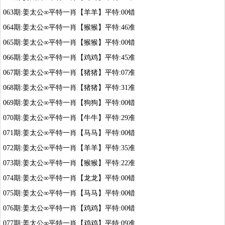
063期:姜太公∞平特一肖【羊羊】平特:00错
064期:姜太公∞平特一肖【猴猴】平特:46准
065期:姜太公∞平特一肖【猴猴】平特:00错
066期:姜太公∞平特一肖【鸡鸡】平特:45准
067期:姜太公∞平特一肖【猪猪】平特:07准
068期:姜太公∞平特一肖【猪猪】平特:31准
069期:姜太公∞平特一肖【狗狗】平特:00错
070期:姜太公∞平特一肖【牛牛】平特:29准
071期:姜太公∞平特一肖【马马】平特:00错
072期:姜太公∞平特一肖【羊羊】平特:35准
073期:姜太公∞平特一肖【猴猴】平特:22准
074期:姜太公∞平特一肖【龙龙】平特:00错
075期:姜太公∞平特一肖【马马】平特:00错
076期:姜太公∞平特一肖【鸡鸡】平特:00错
077期:姜太公∞平特一肖【鸡鸡】平特:09准