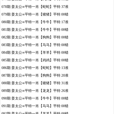
078期:姜太公∞平特一肖【蛇蛇】平特:37准
079期:姜太公∞平特一肖【猪猪】平特:00错
080期:姜太公∞平特一肖【牛牛】平特:17准
081期:姜太公∞平特一肖【牛牛】平特:00错
082期:姜太公∞平特一肖【狗狗】平特:00错
083期:姜太公∞平特一肖【马马】平特:00错
084期:姜太公∞平特一肖【羊羊】平特:00错
085期:姜太公∞平特一肖【鸡鸡】平特:00错
086期:姜太公∞平特一肖【蛇蛇】平特:13准
087期:姜太公∞平特一肖【狗狗】平特:20准
088期:姜太公∞平特一肖【猪猪】平特:31准
089期:姜太公∞平特一肖【龙龙】平特:26准
090期:姜太公∞平特一肖【牛牛】平特:00错
091期:姜太公∞平特一肖【马马】平特:00错
092期:姜太公∞平特一肖【羊羊】平特:00错