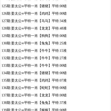
125期:姜太公∞平特一肖【猪猪】平特:00错
126期:姜太公∞平特一肖【鸡鸡】平特:00错
127期:姜太公∞平特一肖【马马】平特:34准
128期:姜太公∞平特一肖【龙龙】平特:48准
129期:姜太公∞平特一肖【狗狗】平特:00错
130期:姜太公∞平特一肖【兔兔】平特:25准
131期:姜太公∞平特一肖【牛牛】平特:15准
132期:姜太公∞平特一肖【牛牛】平特:27准
133期:姜太公∞平特一肖【牛牛】平特:00错
134期:姜太公∞平特一肖【猪猪】平特:00错
135期:姜太公∞平特一肖【鸡鸡】平特:07准
136期:姜太公∞平特一肖【蛇蛇】平特:00错
137期:姜太公∞平特一肖【龙龙】平特:00错
138期:姜太公∞平特一肖【兔兔】平特:37准
139期:姜太公∞平特一肖【猴猴】平特:00错