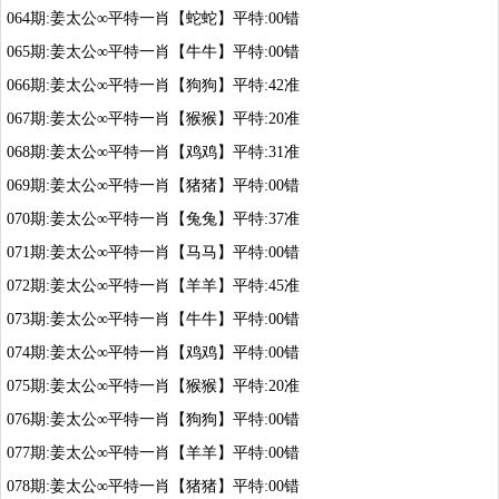
064期:姜太公∞平特一肖【蛇蛇】平特:00错
065期:姜太公∞平特一肖【牛牛】平特:00错
066期:姜太公∞平特一肖【狗狗】平特:42准
067期:姜太公∞平特一肖【猴猴】平特:20准
068期:姜太公∞平特一肖【鸡鸡】平特:31准
069期:姜太公∞平特一肖【猪猪】平特:00错
070期:姜太公∞平特一肖【兔兔】平特:37准
071期:姜太公∞平特一肖【马马】平特:00错
072期:姜太公∞平特一肖【羊羊】平特:45准
073期:姜太公∞平特一肖【牛牛】平特:00错
074期:姜太公∞平特一肖【鸡鸡】平特:00错
075期:姜太公∞平特一肖【猴猴】平特:20准
076期:姜太公∞平特一肖【狗狗】平特:00错
077期:姜太公∞平特一肖【羊羊】平特:00错
078期:姜太公∞平特一肖【猪猪】平特:00错