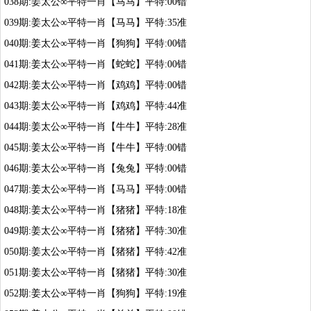
038期:姜太公∞平特一肖【马马】平特:00错
039期:姜太公∞平特一肖【马马】平特:35准
040期:姜太公∞平特一肖【狗狗】平特:00错
041期:姜太公∞平特一肖【蛇蛇】平特:00错
042期:姜太公∞平特一肖【鸡鸡】平特:00错
043期:姜太公∞平特一肖【鸡鸡】平特:44准
044期:姜太公∞平特一肖【牛牛】平特:28准
045期:姜太公∞平特一肖【牛牛】平特:00错
046期:姜太公∞平特一肖【兔兔】平特:00错
047期:姜太公∞平特一肖【马马】平特:00错
048期:姜太公∞平特一肖【猪猪】平特:18准
049期:姜太公∞平特一肖【猪猪】平特:30准
050期:姜太公∞平特一肖【猪猪】平特:42准
051期:姜太公∞平特一肖【猪猪】平特:30准
052期:姜太公∞平特一肖【狗狗】平特:19准