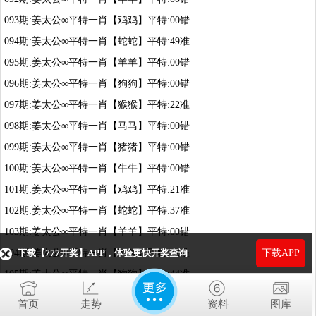
093期:姜太公∞平特一肖【鸡鸡】平特:00错
094期:姜太公∞平特一肖【蛇蛇】平特:49准
095期:姜太公∞平特一肖【羊羊】平特:00错
096期:姜太公∞平特一肖【狗狗】平特:00错
097期:姜太公∞平特一肖【猴猴】平特:22准
098期:姜太公∞平特一肖【马马】平特:00错
099期:姜太公∞平特一肖【猪猪】平特:00错
100期:姜太公∞平特一肖【牛牛】平特:00错
101期:姜太公∞平特一肖【鸡鸡】平特:21准
102期:姜太公∞平特一肖【蛇蛇】平特:37准
103期:姜太公∞平特一肖【羊羊】平特:00错
104期:姜太公∞平特一肖【狗狗】平特:32准
下载【777开奖】APP，体验更快开奖查询
下载APP
105期:姜太公∞平特一肖【狗狗】平特:44准
106期:姜太公∞平特一肖【马马】平特:00错
首页
走势
资料
图库