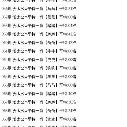
055期:姜太公∞平特一肖【羊羊】平特:20准
056期:姜太公∞平特一肖【马马】平特:21准
057期:姜太公∞平特一肖【鼠鼠】平特:00错
058期:姜太公∞平特一肖【猪猪】平特:04准
059期:姜太公∞平特一肖【鸡鸡】平特:42准
060期:姜太公∞平特一肖【兔兔】平特:12准
061期:姜太公∞平特一肖【牛牛】平特:00错
062期:姜太公∞平特一肖【虎虎】平特:00错
063期:姜太公∞平特一肖【狗狗】平特:00错
064期:姜太公∞平特一肖【羊羊】平特:00错
065期:姜太公∞平特一肖【马马】平特:00错
066期:姜太公∞平特一肖【猪猪】平特:40准
067期:姜太公∞平特一肖【鸡鸡】平特:30准
068期:姜太公∞平特一肖【兔兔】平特:24准
069期:姜太公∞平特一肖【龙龙】平特:00错