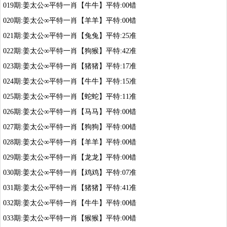
019期:姜太公∞平特一肖【牛牛】平特:00错
020期:姜太公∞平特一肖【羊羊】平特:00错
021期:姜太公∞平特一肖【兔兔】平特:25准
022期:姜太公∞平特一肖【狗猴】平特:42准
023期:姜太公∞平特一肖【猪猪】平特:17准
024期:姜太公∞平特一肖【牛牛】平特:15准
025期:姜太公∞平特一肖【蛇蛇】平特:11准
026期:姜太公∞平特一肖【马马】平特:00错
027期:姜太公∞平特一肖【狗狗】平特:00错
028期:姜太公∞平特一肖【羊羊】平特:00错
029期:姜太公∞平特一肖【龙龙】平特:00错
030期:姜太公∞平特一肖【鸡鸡】平特:07准
031期:姜太公∞平特一肖【猪猪】平特:41准
032期:姜太公∞平特一肖【牛牛】平特:00错
033期:姜太公∞平特一肖【猴猴】平特:00错