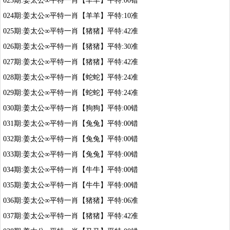
023期:姜太公∞平特一肖【羊羊】平特:00错
024期:姜太公∞平特一肖【羊羊】平特:10准
025期:姜太公∞平特一肖【猪猪】平特:42准
026期:姜太公∞平特一肖【猪猪】平特:30准
027期:姜太公∞平特一肖【猪猪】平特:42准
028期:姜太公∞平特一肖【蛇蛇】平特:24准
029期:姜太公∞平特一肖【蛇蛇】平特:24准
030期:姜太公∞平特一肖【狗狗】平特:00错
031期:姜太公∞平特一肖【兔兔】平特:00错
032期:姜太公∞平特一肖【兔兔】平特:00错
033期:姜太公∞平特一肖【兔兔】平特:00错
034期:姜太公∞平特一肖【牛牛】平特:00错
035期:姜太公∞平特一肖【牛牛】平特:00错
036期:姜太公∞平特一肖【猪猪】平特:06准
037期:姜太公∞平特一肖【猪猪】平特:42准