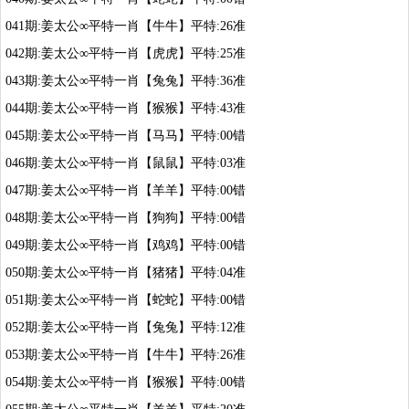
041期:姜太公∞平特一肖【牛牛】平特:26准
042期:姜太公∞平特一肖【虎虎】平特:25准
043期:姜太公∞平特一肖【兔兔】平特:36准
044期:姜太公∞平特一肖【猴猴】平特:43准
045期:姜太公∞平特一肖【马马】平特:00错
046期:姜太公∞平特一肖【鼠鼠】平特:03准
047期:姜太公∞平特一肖【羊羊】平特:00错
048期:姜太公∞平特一肖【狗狗】平特:00错
049期:姜太公∞平特一肖【鸡鸡】平特:00错
050期:姜太公∞平特一肖【猪猪】平特:04准
051期:姜太公∞平特一肖【蛇蛇】平特:00错
052期:姜太公∞平特一肖【兔兔】平特:12准
053期:姜太公∞平特一肖【牛牛】平特:26准
054期:姜太公∞平特一肖【猴猴】平特:00错