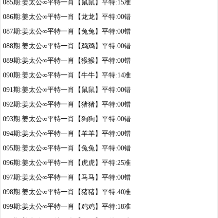
085期:姜太公∞平特一肖【鼠鼠】平特:15准
086期:姜太公∞平特一肖【龙龙】平特:00错
087期:姜太公∞平特一肖【兔兔】平特:00错
088期:姜太公∞平特一肖【鸡鸡】平特:00错
089期:姜太公∞平特一肖【猴猴】平特:00错
090期:姜太公∞平特一肖【牛牛】平特:14准
091期:姜太公∞平特一肖【鼠鼠】平特:00错
092期:姜太公∞平特一肖【猪猪】平特:00错
093期:姜太公∞平特一肖【狗狗】平特:00错
094期:姜太公∞平特一肖【羊羊】平特:00错
095期:姜太公∞平特一肖【兔兔】平特:00错
096期:姜太公∞平特一肖【虎虎】平特:25准
097期:姜太公∞平特一肖【马马】平特:00错
098期:姜太公∞平特一肖【猪猪】平特:40准
099期:姜太公∞平特一肖【鸡鸡】平特:18准