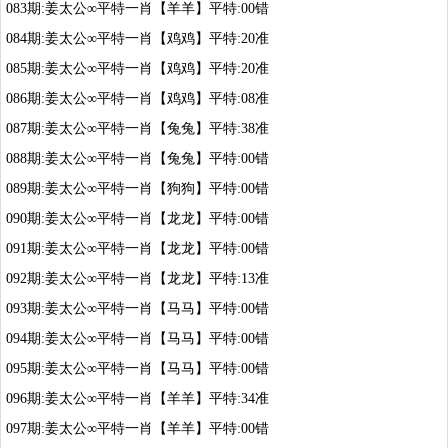
083期:姜太公∞平特一肖【羊羊】平特:00错
084期:姜太公∞平特一肖【鸡鸡】平特:20准
085期:姜太公∞平特一肖【鸡鸡】平特:20准
086期:姜太公∞平特一肖【鸡鸡】平特:08准
087期:姜太公∞平特一肖【兔兔】平特:38准
088期:姜太公∞平特一肖【兔兔】平特:00错
089期:姜太公∞平特一肖【狗狗】平特:00错
090期:姜太公∞平特一肖【龙龙】平特:00错
091期:姜太公∞平特一肖【龙龙】平特:00错
092期:姜太公∞平特一肖【龙龙】平特:13准
093期:姜太公∞平特一肖【马马】平特:00错
094期:姜太公∞平特一肖【马马】平特:00错
095期:姜太公∞平特一肖【马马】平特:00错
096期:姜太公∞平特一肖【羊羊】平特:34准
097期:姜太公∞平特一肖【羊羊】平特:00错