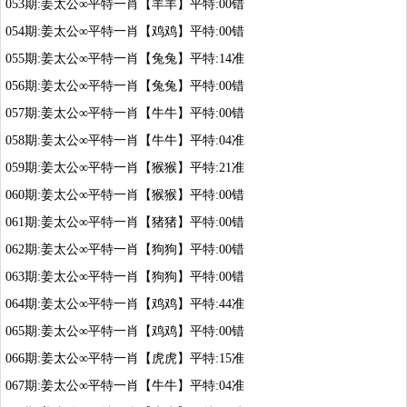
053期:姜太公∞平特一肖【羊羊】平特:00错
054期:姜太公∞平特一肖【鸡鸡】平特:00错
055期:姜太公∞平特一肖【兔兔】平特:14准
056期:姜太公∞平特一肖【兔兔】平特:00错
057期:姜太公∞平特一肖【牛牛】平特:00错
058期:姜太公∞平特一肖【牛牛】平特:04准
059期:姜太公∞平特一肖【猴猴】平特:21准
060期:姜太公∞平特一肖【猴猴】平特:00错
061期:姜太公∞平特一肖【猪猪】平特:00错
062期:姜太公∞平特一肖【狗狗】平特:00错
063期:姜太公∞平特一肖【狗狗】平特:00错
064期:姜太公∞平特一肖【鸡鸡】平特:44准
065期:姜太公∞平特一肖【鸡鸡】平特:00错
066期:姜太公∞平特一肖【虎虎】平特:15准
067期:姜太公∞平特一肖【牛牛】平特:04准