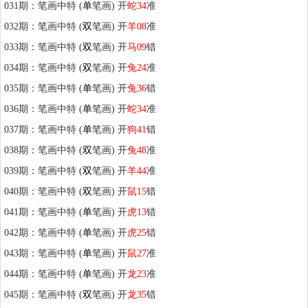
031期：笔画中特 (
单
笔画
)
开
蛇34
准
032期：笔画中特 (
双
笔画
)
开
羊08
准
033期：笔画中特 (
双
笔画
)
开
马09
错
034期：笔画中特 (
双
笔画
)
开
兔24
准
035期：笔画中特 (
单
笔画
)
开
兔36
错
036期：笔画中特 (
单
笔画
)
开
蛇34
准
037期：笔画中特 (
单
笔画
)
开
狗41
错
038期：笔画中特 (
双
笔画
)
开
兔48
准
039期：笔画中特 (
双
笔画
)
开
羊44
准
040期：笔画中特 (
双
笔画
)
开
鼠15
错
041期：笔画中特 (
单
笔画
)
开
虎13
错
042期：笔画中特 (
单
笔画
)
开
虎25
错
043期：笔画中特 (
单
笔画
)
开
鼠27
准
044期：笔画中特 (
单
笔画
)
开
龙23
准
045期：笔画中特 (
双
笔画
)
开
龙35
错