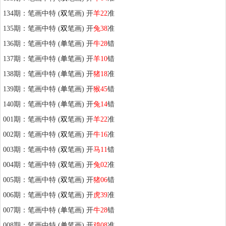
134期：笔画中特 (
双
笔画
)
开
羊22
准
135期：笔画中特 (
双
笔画
)
开
兔38
准
136期：笔画中特 (
单
笔画
)
开
牛28
错
137期：笔画中特 (
单
笔画
)
开
羊10
错
138期：笔画中特 (
单
笔画
)
开
猪18
准
139期：笔画中特 (
单
笔画
)
开
猴45
错
140期：笔画中特 (
单
笔画
)
开
兔14
错
001期：笔画中特 (
双
笔画
)
开
羊22
准
002期：笔画中特 (
双
笔画
)
开
牛16
准
003期：笔画中特 (
双
笔画
)
开
马11
错
004期：笔画中特 (
双
笔画
)
开
兔02
准
005期：笔画中特 (
双
笔画
)
开
猪06
错
006期：笔画中特 (
双
笔画
)
开
虎39
准
007期：笔画中特 (
单
笔画
)
开
牛28
错
008期：笔画中特 (
单
笔画
)
开
鸡08
准