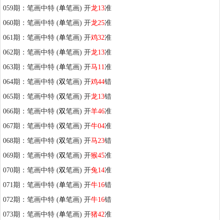
059期：笔画中特 (
单
笔画
)
开
龙13
准
060期：笔画中特 (
单
笔画
)
开
龙25
准
061期：笔画中特 (
单
笔画
)
开
鸡32
准
062期：笔画中特 (
单
笔画
)
开
龙13
准
063期：笔画中特 (
单
笔画
)
开
马11
准
064期：笔画中特 (
双
笔画
)
开
鸡44
错
065期：笔画中特 (
双
笔画
)
开
龙13
错
066期：笔画中特 (
双
笔画
)
开
羊46
准
067期：笔画中特 (
双
笔画
)
开
牛04
准
068期：笔画中特 (
双
笔画
)
开
马23
错
069期：笔画中特 (
双
笔画
)
开
猴45
准
070期：笔画中特 (
双
笔画
)
开
兔14
准
071期：笔画中特 (
单
笔画
)
开
牛16
错
072期：笔画中特 (
单
笔画
)
开
牛16
错
073期：笔画中特 (
单
笔画
)
开
猪42
准