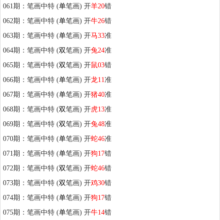
061期：笔画中特 (
单
笔画
)
开
羊20
错
062期：笔画中特 (
单
笔画
)
开
牛26
错
063期：笔画中特 (
单
笔画
)
开
马33
准
064期：笔画中特 (
双
笔画
)
开
兔24
准
065期：笔画中特 (
双
笔画
)
开
鼠03
错
066期：笔画中特 (
单
笔画
)
开
龙11
准
067期：笔画中特 (
单
笔画
)
开
猪40
准
068期：笔画中特 (
双
笔画
)
开
虎13
准
069期：笔画中特 (
双
笔画
)
开
兔48
准
070期：笔画中特 (
单
笔画
)
开
蛇46
准
071期：笔画中特 (
单
笔画
)
开
狗17
错
072期：笔画中特 (
双
笔画
)
开
蛇46
错
073期：笔画中特 (
双
笔画
)
开
鸡30
错
074期：笔画中特 (
单
笔画
)
开
狗17
错
075期：笔画中特 (
单
笔画
)
开
牛14
错