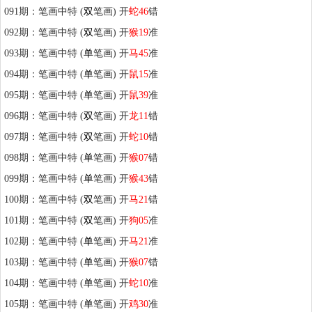
091期：笔画中特 (
双
笔画
)
开
蛇46
错
092期：笔画中特 (
双
笔画
)
开
猴19
准
093期：笔画中特 (
单
笔画
)
开
马45
准
094期：笔画中特 (
单
笔画
)
开
鼠15
准
095期：笔画中特 (
单
笔画
)
开
鼠39
准
096期：笔画中特 (
双
笔画
)
开
龙11
错
097期：笔画中特 (
双
笔画
)
开
蛇10
错
098期：笔画中特 (
单
笔画
)
开
猴07
错
099期：笔画中特 (
单
笔画
)
开
猴43
错
100期：笔画中特 (
双
笔画
)
开
马21
错
101期：笔画中特 (
双
笔画
)
开
狗05
准
102期：笔画中特 (
单
笔画
)
开
马21
准
103期：笔画中特 (
单
笔画
)
开
猴07
错
104期：笔画中特 (
单
笔画
)
开
蛇10
准
105期：笔画中特 (
单
笔画
)
开
鸡30
准