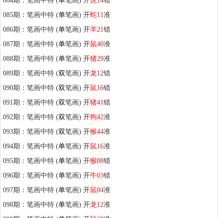
084期：笔画中特 (
单
笔画
)
开
虎14
错
085期：笔画中特 (
单
笔画
)
开
蛇11
准
086期：笔画中特 (
单
笔画
)
开
羊21
错
087期：笔画中特 (
单
笔画
)
开
鼠40
准
088期：笔画中特 (
单
笔画
)
开
猪29
准
089期：笔画中特 (
双
笔画
)
开
龙12
错
090期：笔画中特 (
双
笔画
)
开
鼠16
错
091期：笔画中特 (
双
笔画
)
开
猪41
错
092期：笔画中特 (
双
笔画
)
开
狗42
准
093期：笔画中特 (
双
笔画
)
开
猴44
准
094期：笔画中特 (
单
笔画
)
开
鼠16
准
095期：笔画中特 (
单
笔画
)
开
猴08
错
096期：笔画中特 (
单
笔画
)
开
牛03
错
097期：笔画中特 (
单
笔画
)
开
鼠04
准
098期：笔画中特 (
单
笔画
)
开
龙12
准