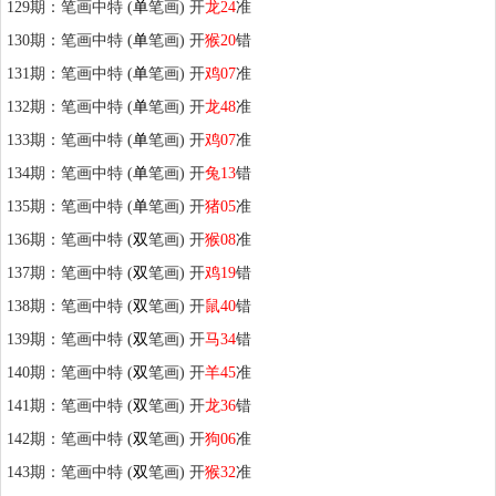
129期：笔画中特 (
单
笔画
)
开
龙24
准
130期：笔画中特 (
单
笔画
)
开
猴20
错
131期：笔画中特 (
单
笔画
)
开
鸡07
准
132期：笔画中特 (
单
笔画
)
开
龙48
准
133期：笔画中特 (
单
笔画
)
开
鸡07
准
134期：笔画中特 (
单
笔画
)
开
兔13
错
135期：笔画中特 (
单
笔画
)
开
猪05
准
136期：笔画中特 (
双
笔画
)
开
猴08
准
137期：笔画中特 (
双
笔画
)
开
鸡19
错
138期：笔画中特 (
双
笔画
)
开
鼠40
错
139期：笔画中特 (
双
笔画
)
开
马34
错
140期：笔画中特 (
双
笔画
)
开
羊45
准
141期：笔画中特 (
双
笔画
)
开
龙36
错
142期：笔画中特 (
双
笔画
)
开
狗06
准
143期：笔画中特 (
双
笔画
)
开
猴32
准