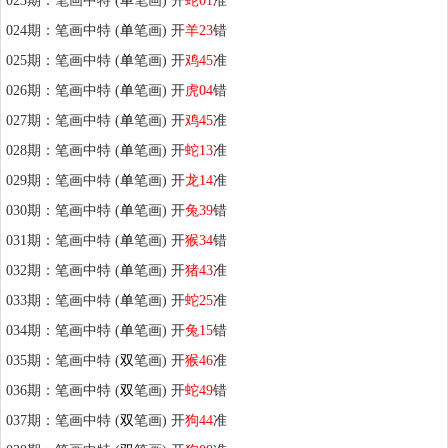
023期：笔画中特 (
单
笔画
)
开
蛇01
准
024期：笔画中特 (
单
笔画
)
开
羊23
错
025期：笔画中特 (
单
笔画
)
开
鸡45
准
026期：笔画中特 (
单
笔画
)
开
虎04
错
027期：笔画中特 (
单
笔画
)
开
鸡45
准
028期：笔画中特 (
单
笔画
)
开
蛇13
准
029期：笔画中特 (
单
笔画
)
开
龙14
准
030期：笔画中特 (
单
笔画
)
开
兔39
错
031期：笔画中特 (
单
笔画
)
开
猴34
错
032期：笔画中特 (
单
笔画
)
开
猪43
准
033期：笔画中特 (
单
笔画
)
开
蛇25
准
034期：笔画中特 (
单
笔画
)
开
兔15
错
035期：笔画中特 (
双
笔画
)
开
猴46
准
036期：笔画中特 (
双
笔画
)
开
蛇49
错
037期：笔画中特 (
双
笔画
)
开
狗44
准