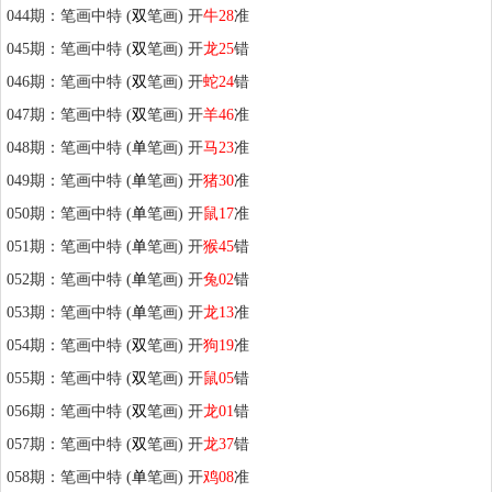
044期：笔画中特 (
双
笔画
)
开
牛28
准
045期：笔画中特 (
双
笔画
)
开
龙25
错
046期：笔画中特 (
双
笔画
)
开
蛇24
错
047期：笔画中特 (
双
笔画
)
开
羊46
准
048期：笔画中特 (
单
笔画
)
开
马23
准
049期：笔画中特 (
单
笔画
)
开
猪30
准
050期：笔画中特 (
单
笔画
)
开
鼠17
准
051期：笔画中特 (
单
笔画
)
开
猴45
错
052期：笔画中特 (
单
笔画
)
开
兔02
错
053期：笔画中特 (
单
笔画
)
开
龙13
准
054期：笔画中特 (
双
笔画
)
开
狗19
准
055期：笔画中特 (
双
笔画
)
开
鼠05
错
056期：笔画中特 (
双
笔画
)
开
龙01
错
057期：笔画中特 (
双
笔画
)
开
龙37
错
058期：笔画中特 (
单
笔画
)
开
鸡08
准