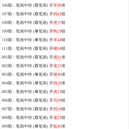
106期：笔画中特 (
双
笔画
)
开
羊08
准
107期：笔画中特 (
双
笔画
)
开
鸡42
错
108期：笔画中特 (
双
笔画
)
开
虎37
错
109期：笔画中特 (
单
笔画
)
开
狗29
错
110期：笔画中特 (
单
笔画
)
开
羊44
错
111期：笔画中特 (
双
笔画
)
开
猪04
错
001期：笔画中特 (
双
笔画
)
开
虎01
准
002期：笔画中特 (
双
笔画
)
开
龙23
准
003期：笔画中特 (
单
笔画
)
开
猪40
准
004期：笔画中特 (
单
笔画
)
开
鸡18
准
005期：笔画中特 (
单
笔画
)
开
虎13
错
006期：笔画中特 (
双
笔画
)
开
马09
错
007期：笔画中特 (
双
笔画
)
开
鸡18
错
008期：笔画中特 (
双
笔画
)
开
龙23
错
009期：笔画中特 (
单
笔画
)
开
鼠40
准