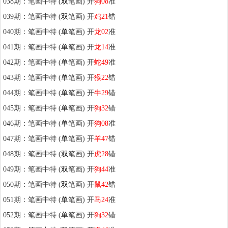
038期：笔画中特 (
双
笔画
)
开
狗08
准
039期：笔画中特 (
双
笔画
)
开
鸡21
错
040期：笔画中特 (
单
笔画
)
开
龙02
准
041期：笔画中特 (
单
笔画
)
开
龙14
准
042期：笔画中特 (
单
笔画
)
开
蛇49
准
043期：笔画中特 (
单
笔画
)
开
猴22
错
044期：笔画中特 (
单
笔画
)
开
牛29
错
045期：笔画中特 (
单
笔画
)
开
狗32
错
046期：笔画中特 (
单
笔画
)
开
狗08
准
047期：笔画中特 (
单
笔画
)
开
羊47
错
048期：笔画中特 (
双
笔画
)
开
虎28
错
049期：笔画中特 (
双
笔画
)
开
狗44
准
050期：笔画中特 (
双
笔画
)
开
鼠42
错
051期：笔画中特 (
单
笔画
)
开
马24
准
052期：笔画中特 (
单
笔画
)
开
狗32
错