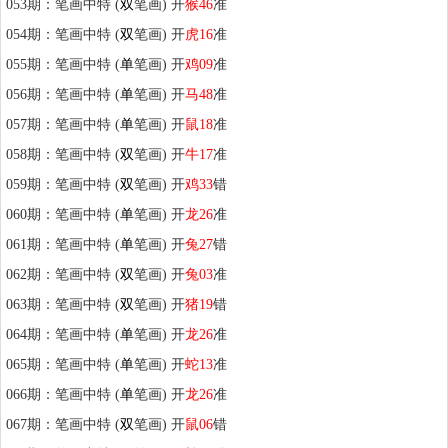
053期：笔画中特 (
双
笔画
)
开
猴46
准
054期：笔画中特 (
双
笔画
)
开
虎16
准
055期：笔画中特 (
单
笔画
)
开
鸡09
准
056期：笔画中特 (
单
笔画
)
开
马48
准
057期：笔画中特 (
单
笔画
)
开
鼠18
准
058期：笔画中特 (
双
笔画
)
开
牛17
准
059期：笔画中特 (
双
笔画
)
开
鸡33
错
060期：笔画中特 (
单
笔画
)
开
龙26
准
061期：笔画中特 (
单
笔画
)
开
兔27
错
062期：笔画中特 (
双
笔画
)
开
兔03
准
063期：笔画中特 (
双
笔画
)
开
猪19
错
064期：笔画中特 (
单
笔画
)
开
龙26
准
065期：笔画中特 (
单
笔画
)
开
蛇13
准
066期：笔画中特 (
单
笔画
)
开
龙26
准
067期：笔画中特 (
双
笔画
)
开
鼠06
错