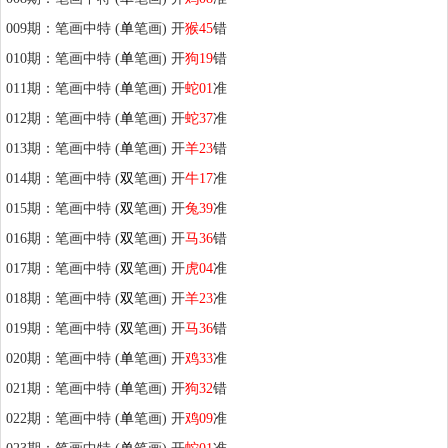
009期：笔画中特 (
单
笔画
)
开
猴45
错
010期：笔画中特 (
单
笔画
)
开
狗19
错
011期：笔画中特 (
单
笔画
)
开
蛇01
准
012期：笔画中特 (
单
笔画
)
开
蛇37
准
013期：笔画中特 (
单
笔画
)
开
羊23
错
014期：笔画中特 (
双
笔画
)
开
牛17
准
015期：笔画中特 (
双
笔画
)
开
兔39
准
016期：笔画中特 (
双
笔画
)
开
马36
错
017期：笔画中特 (
双
笔画
)
开
虎04
准
018期：笔画中特 (
双
笔画
)
开
羊23
准
019期：笔画中特 (
双
笔画
)
开
马36
错
020期：笔画中特 (
单
笔画
)
开
鸡33
准
021期：笔画中特 (
单
笔画
)
开
狗32
错
022期：笔画中特 (
单
笔画
)
开
鸡09
准