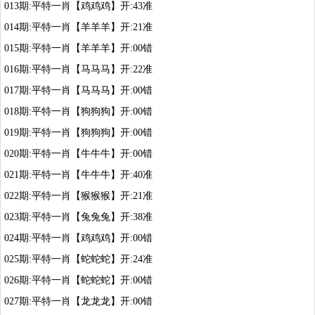
013期:平特一肖【鸡鸡鸡】开:43准
014期:平特一肖【羊羊羊】开:21准
015期:平特一肖【羊羊羊】开:00错
016期:平特一肖【马马马】开:22准
017期:平特一肖【马马马】开:00错
018期:平特一肖【狗狗狗】开:00错
019期:平特一肖【狗狗狗】开:00错
020期:平特一肖【牛牛牛】开:00错
021期:平特一肖【牛牛牛】开:40准
022期:平特一肖【猴猴猴】开:21准
023期:平特一肖【兔兔兔】开:38准
024期:平特一肖【鸡鸡鸡】开:00错
025期:平特一肖【蛇蛇蛇】开:24准
026期:平特一肖【蛇蛇蛇】开:00错
027期:平特一肖【龙龙龙】开:00错