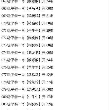
067期:平特一肖【猴猴猴】开:34准
068期:平特一肖【马马马】开:00错
069期:平特一肖【鸡鸡鸡】开:21准
070期:平特一肖【猪猪猪】开:00错
071期:平特一肖【牛牛牛】开:29准
072期:平特一肖【狗狗狗】开:00错
073期:平特一肖【狗狗狗】开:00错
074期:平特一肖【龙龙龙】开:00错
075期:平特一肖【猴猴猴】开:34准
076期:平特一肖【羊羊羊】开:35准
077期:平特一肖【马马马】开:12准
078期:平特一肖【蛇蛇蛇】开:37准
079期:平特一肖【鸡鸡鸡】开:00错
080期:平特一肖【牛牛牛】开:17准
081期:平特一肖【狗狗狗】开:32准