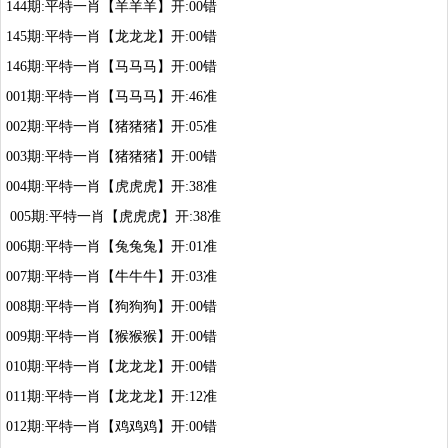
144期:平特一肖【羊羊羊】开:00错
145期:平特一肖【龙龙龙】开:00错
146期:平特一肖【马马马】开:00错
001期:平特一肖【马马马】开:46准
002期:平特一肖【猪猪猪】开:05准
003期:平特一肖【猪猪猪】开:00错
004期:平特一肖【虎虎虎】开:38准
005期:平特一肖【虎虎虎】开:38准
006期:平特一肖【兔兔兔】开:01准
007期:平特一肖【牛牛牛】开:03准
008期:平特一肖【狗狗狗】开:00错
009期:平特一肖【猴猴猴】开:00错
010期:平特一肖【龙龙龙】开:00错
011期:平特一肖【龙龙龙】开:12准
012期:平特一肖【鸡鸡鸡】开:00错