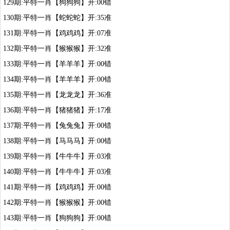
129期:平特一肖【狗狗狗】开:00错
130期:平特一肖【蛇蛇蛇】开:35准
131期:平特一肖【鸡鸡鸡】开:07准
132期:平特一肖【猴猴猴】开:32准
133期:平特一肖【羊羊羊】开:00错
134期:平特一肖【羊羊羊】开:00错
135期:平特一肖【龙龙龙】开:36准
136期:平特一肖【猪猪猪】开:17准
137期:平特一肖【兔兔兔】开:00错
138期:平特一肖【马马马】开:00错
139期:平特一肖【牛牛牛】开:03准
140期:平特一肖【牛牛牛】开:03准
141期:平特一肖【鸡鸡鸡】开:00错
142期:平特一肖【猴猴猴】开:00错
143期:平特一肖【狗狗狗】开:00错