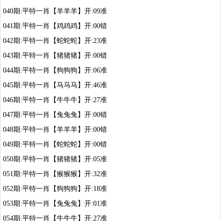
040期:平特一肖【羊羊羊】开:09准
041期:平特一肖【鸡鸡鸡】开:00错
042期:平特一肖【蛇蛇蛇】开:23准
043期:平特一肖【猪猪猪】开:00错
044期:平特一肖【狗狗狗】开:06准
045期:平特一肖【马马马】开:46准
046期:平特一肖【牛牛牛】开:27准
047期:平特一肖【兔兔兔】开:00错
048期:平特一肖【羊羊羊】开:00错
049期:平特一肖【蛇蛇蛇】开:00错
050期:平特一肖【猪猪猪】开:05准
051期:平特一肖【猴猴猴】开:32准
052期:平特一肖【狗狗狗】开:18准
053期:平特一肖【兔兔兔】开:01准
054期:平特一肖【牛牛牛】开:27准