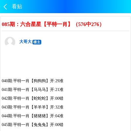
看贴
085期：六合星星【平特一肖】（576中276）
大哥大
楼主
040期:平特一肖【狗狗狗】开:29准
041期:平特一肖【马马马】开:21准
042期:平特一肖【蛇蛇蛇】开:00错
043期:平特一肖【羊羊羊】开:32准
044期:平特一肖【猪猪猪】开:04准
045期:平特一肖【兔兔兔】开:00错