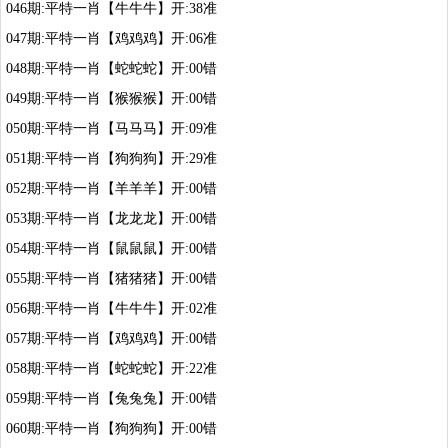
046期:平特一肖【牛牛牛】开:38准
047期:平特一肖【鸡鸡鸡】开:06准
048期:平特一肖【蛇蛇蛇】开:00错
049期:平特一肖【猴猴猴】开:00错
050期:平特一肖【马马马】开:09准
051期:平特一肖【狗狗狗】开:29准
052期:平特一肖【羊羊羊】开:00错
053期:平特一肖【龙龙龙】开:00错
054期:平特一肖【鼠鼠鼠】开:00错
055期:平特一肖【猪猪猪】开:00错
056期:平特一肖【牛牛牛】开:02准
057期:平特一肖【鸡鸡鸡】开:00错
058期:平特一肖【蛇蛇蛇】开:22准
059期:平特一肖【兔兔兔】开:00错
060期:平特一肖【狗狗狗】开:00错