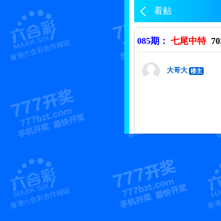
看贴
085期：
七尾中特
70
大哥大
楼主